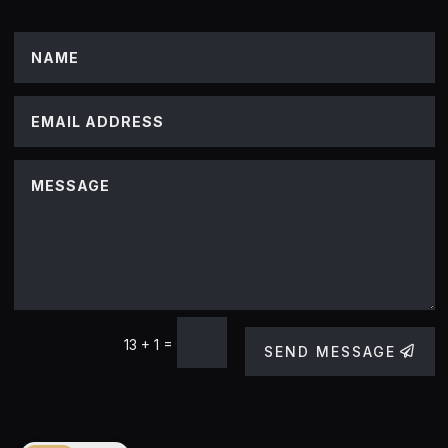
individu dalam menemukan pilihan mewah yang paling sempurna.
=
13 + 1
SEND MESSAGE