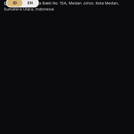
ID
EN
Office
: Jalan Karya Bakti No. 15A, Medan Johor, Kota Medan,
Sumatera Utara, Indonesia
MARKETPLACE
PRODUCTS
Bathroom & Kitchen
Bold & Gold Official Shop
Door Hardware
Bold & Gold Official Shop
Lighting & Electrical
CONTACT US